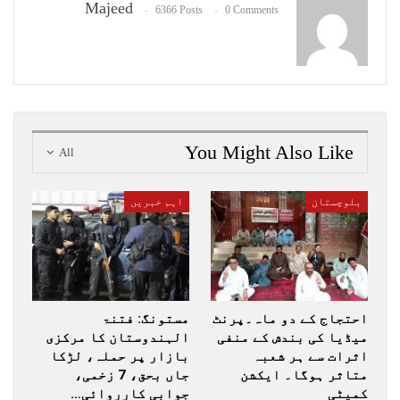
Majeed
6366 Posts
0 Comments
You Might Also Like
All
بلوچستان
اہم خبریں
احتجاج کے دو ماہ۔پرنٹ
مستونگ: فتنۃ
میڈیا کی بندش کے منفی
الہندوستان کا مرکزی
اثرات سے ہر شعبہ
بازار پر حملہ، لڑکا
متاثر ہوگا۔ ایکشن
جاں بحق، 7 زخمی،
کمیٹی
جوابی کارروائی…