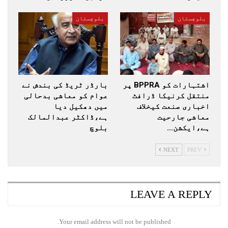
بلوچستان
بلوچستان
اشتہارات کو BPPRA پر
بارڈر ٹریڈ کی بندش نے
منتقل کرنیکا ڈرافٹ
عوام کو معاشی بدحالی
اخباری صنعت کیخلاف
میں دھکیل دیا
معاشی جارحیت
ہے،ڈاکٹر عبدالمالک
ہے،ایکشن…
بلوچ
NEXT
PREV
LEAVE A REPLY
Your email address will not be published.