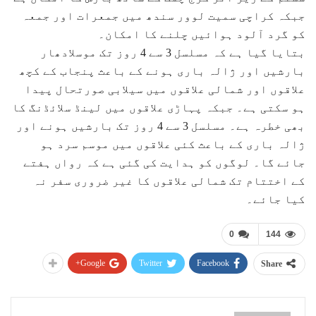
جبکہ کراچی سمیت لوور سندھ میں جمعرات اور جمعہ
کو گرد آلود ہوائیں چلنے کا امکان۔
بتایا گیا ہے کہ مسلسل 3 سے 4 روز تک موسلادھار
بارشیں اور ژالہ باری ہونے کے باعث پنجاب کے کچھ
علاقوں اور شمالی علاقوں میں سیلابی صورتحال پیدا
ہو سکتی ہے۔ جبکہ پہاڑی علاقوں میں لینڈ سلائڈنگ کا
بھی خطرہ ہے۔ مسلسل 3 سے 4 روز تک بارشیں ہونے اور
ژالہ باری کے باعث کئی علاقوں میں موسم سرد ہو
جائے گا۔ لوگوں کو ہدایت کی گئی ہے کہ رواں ہفتے
کے اختتام تک شمالی علاقوں کا غیر ضروری سفر نہ
کیا جائے۔
0
144
Google+
Twitter
Facebook
Share