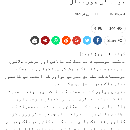
موسم کی صورتحال
On
مارچ 4, 2020
By
Majeed
0
144
Share
کوئٹہ (امروز نیوز)
محکمہ موسمیات نے ملک کے بالائی اور مرکزی علاقوں
میں بدھ سے ہفتہ تک بارش کی پیشگوئی ہے ۔ محکمہ
موسمیات کے مطابق مغربی ہواوں کا انتہائی طاقتور
سسٹم ملک میں داخل ہو چکا ہے۔
مغربی ہواوں کے اس سسٹم کے باعث صوبہ پنجاب سمیت
ملک کے بیشتر علاقوں میں موسلادھار بارشیں اور
ژالہ باری ہونے کا امکان ہے۔ محکمہ موسمیات کے
مطابق بارش برسانے والا سسٹم جمعرات کو زور پکڑے
گا اور ہفتہ تک جاری رہنے کا امکان ہے، ملک بھر اس
سسٹم کے زیر اثر گرج چمک کے ساتھ بارش کا امکان ہے