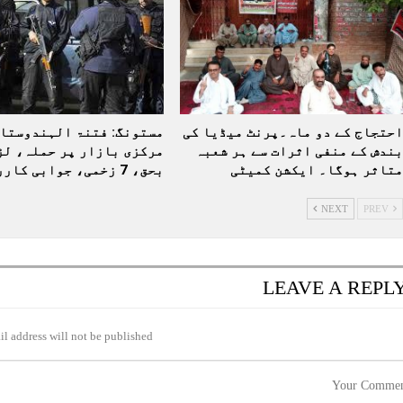
احتجاج کے دو ماہ۔پرنٹ میڈیا کی
مستونگ: فتنۃ الہندوستان
بندش کے منفی اثرات سے ہر شعبہ
مرکزی بازار پر حملہ، لڑ
متاثر ہوگا۔ ایکشن کمیٹی
بحق، 7 زخمی، جوابی کارروائی…
NEXT
PREV
LEAVE A REPL
l address will not be published.