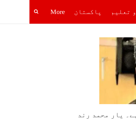
و تعلیم
پاکستان
More
ے۔ یار محمد رند