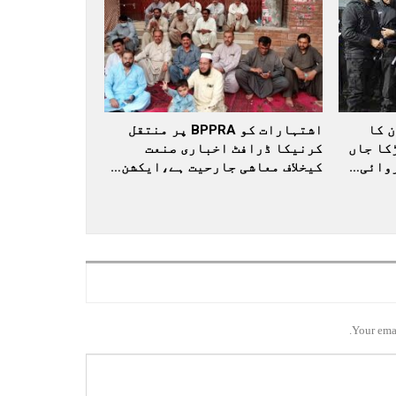
 کا
اشتہارات کو BPPRA پر منتقل
کا جاں
کرنیکا ڈرافٹ اخباری صنعت
کیخلاف معاشی جارحیت ہے،ایکشن…
Your emai