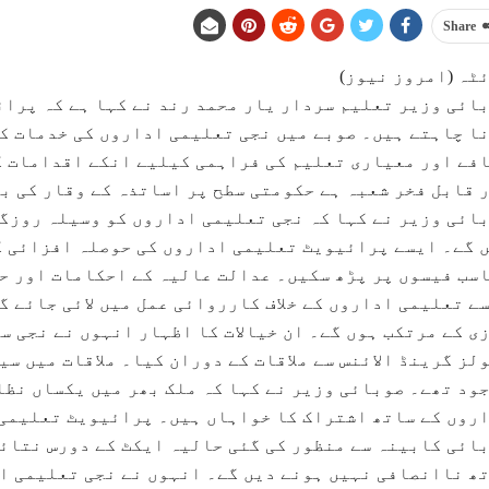
Share
ٹہ (امروز نیوز)
ائی وزیر تعلیم سردار یار محمد رند نے کہا ہے کہ پرائ
ا چاہتے ہیں۔ صوبے میں نجی تعلیمی اداروں کی خدمات ک
فے اور معیاری تعلیم کی فراہمی کیلیے انکے اقدامات ک
 قابل فخر شعبہ ہے حکومتی سطح پر اساتذہ کے وقار کی ب
ائی وزیر نے کہا کہ نجی تعلیمی اداروں کو وسیلہ روزگا
 گے۔ ایسے پرائیویٹ تعلیمی اداروں کی حوصلہ افزائی ک
سب فیسوں پر پڑھ سکیں۔ عدالت عالیہ کے احکامات اور ح
ے تعلیمی اداروں کے خلاف کارروائی عمل میں لائی جائے گی
ی کے مرتکب ہوں گے۔ ان خیالات کا اظہار انہوں نے نجی 
لز گرینڈ الائنس سے ملاقات کے دوران کیا۔ ملاقات میں سی
ود تھے۔ صوبائی وزیر نے کہا کہ ملک بھر میں یکساں نظا
روں کے ساتھ اشتراک کا خواہاں ہیں۔ پرائیویٹ تعلیمی
ائی کابینہ سے منظور کی گئی حالیہ ایکٹ کے دورس نتائج
ھ ناانصافی نہیں ہونے دیں گے۔ انہوں نے نجی تعلیمی ا