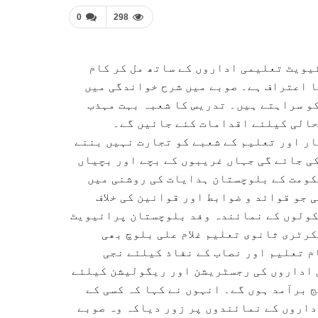
0
298
یویٹ تعلیمی اداروں کے ساتھ مل کر کام
ا اعتراف ہے۔ صوبے میں شرح خواندگی میں
و سراہتے ہیں۔ تدریس کا شعبہ بہت مہذب
حالی کیلئے اقدامات کئے جائیں گے۔
ر اور تعلیم کے شعبے کو تجارت نہیں بننے
ی جائے گی جہاں غریبوں کے بچے اور بچیاں
کومت کے بلوچستان ہدایات کی روشنی میں
 جو قوائد و ضوابط اور قوانین کی خلاف
سکولوں کے نمائندہ وفد بلوچستان پرائیویٹ
کرٹری ثانوی تعلیم غلام علی بلوچ بھی
م تعلیم اور نصاب کے نفاذ کیلئے نجی
 اداروں کی رجسٹریشن اور ریگولیشن کیلئے
 برآمد ہوں گے۔ انہوں نے کہا کہ کسی کے
داروں کے نمائندوں پر زور دیاکہ وہ صوبے