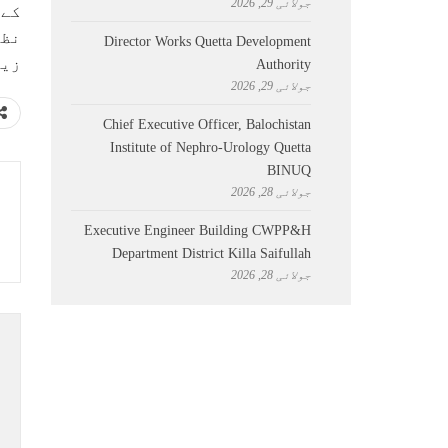
جولائی 29, 2026
کے 
نظا
Director Works Quetta Development
زیر
Authority
جولائی 29, 2026
Chief Executive Officer, Balochistan
Institute of Nephro-Urology Quetta
BINUQ
جولائی 28, 2026
Executive Engineer Building CWPP&H
Department District Killa Saifullah
جولائی 28, 2026