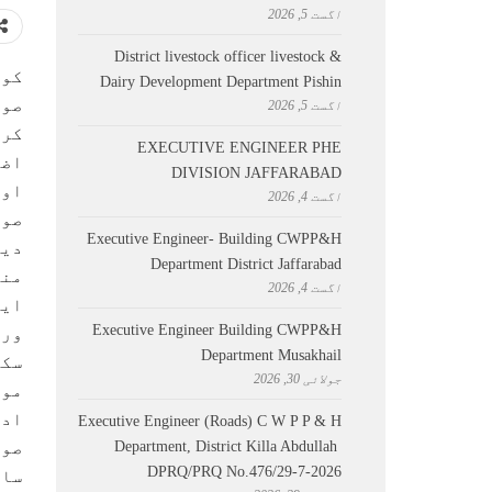
اگست 5, 2026
District livestock officer livestock &
کوئ
Dairy Development Department Pishin
صوب
اگست 5, 2026
کرن
EXECUTIVE ENGINEER PHE
اضا
DIVISION JAFFARABAD
اور
اگست 4, 2026
صوب
Executive Engineer- Building CWPP&H
دیں
Department District Jaffarabad
منا
اگست 4, 2026
ایس
Executive Engineer Building CWPP&H
ورز
Department Musakhail
سکو
جولائی 30, 2026
موج
ادا
Executive Engineer (Roads) C W P P & H
Department, District Killa Abdullah ​
صوب
DPRQ/PRQ No.476/29-7-2026
سات