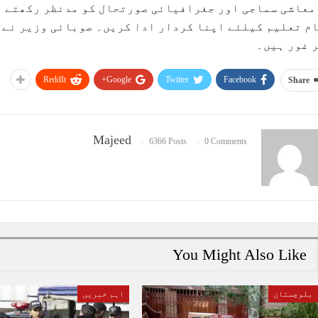
معاشی سماجی اور جغرافیائی صورتحال کو مدنظر رکھتے ہو
م تعلیم کیلئے اپنا کردار ادا کریں۔ صوبائی وزیر نے ک
 غور ہیں۔
ReddIt
Google+
Twitter
Facebook
Share
Majeed
6366 Posts
0 Comments
You Might Also Like
بلوچستان
اہم خبریں