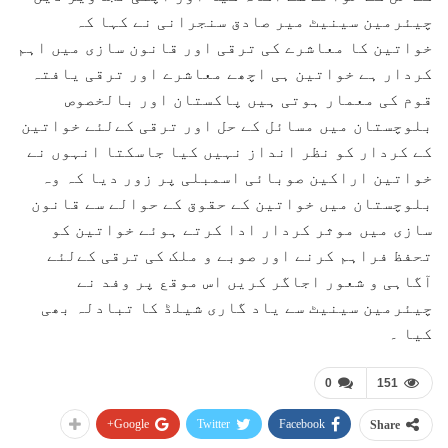
چیئرمین سینیٹ میر صادق سنجرانی نے کہا کہ
خواتین کا معاشرے کی ترقی اور قانون سازی میں اہم
کردار ہے خواتین ہی اچھے معاشرے اور ترقی یافتہ
قوم کی معمار ہوتی ہیں پاکستان اور بالخصوص
بلوچستان میں مسائل کے حل اور ترقی کےلئے خواتین
کے کردار کو نظر انداز نہیں کیا جاسکتا انہوں نے
خواتین اراکین صوبائی اسمبلی پر زور دیا کہ وہ
بلوچستان میں خواتین کے حقوق کے حوالے سے قانون
سازی میں موثر کردار ادا کرتے ہوئے خواتین کو
تحفظ فراہم کرنے اور صوبے و ملک کی ترقی کےلئے
آگاہی و شعور اجاگر کریں اس موقع پر وفد نے
چیئرمین سینیٹ سے یاد گاری شیلڈ کا تبادلہ بھی
کیا ۔
0
151
Google+
Twitter
Facebook
Share