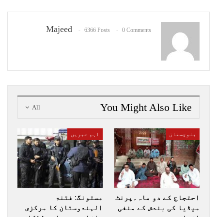
Majeed
6366 Posts
0 Comments
You Might Also Like
All
بلوچستان
اہم خبریں
احتجاج کے دو ماہ۔پرنٹ
مستونگ: فتنۃ
میڈیا کی بندش کے منفی
الہندوستان کا مرکزی