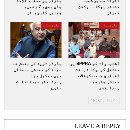
اثرات سے ہر شعبہ
بازار پر حملہ، لڑکا
متاثر ہوگا۔ ایکشن
جاں بحق، 7 زخمی،
کمیٹی
جوابی کارروائی…
بلوچستان
بلوچستان
اشتہارات کو BPPRA پر
بارڈر ٹریڈ کی بندش نے
منتقل کرنیکا ڈرافٹ
عوام کو معاشی بدحالی
اخباری صنعت کیخلاف
میں دھکیل دیا
معاشی جارحیت
ہے،ڈاکٹر عبدالمالک
ہے،ایکشن…
بلوچ
NEXT
PREV
LEAVE A REPLY