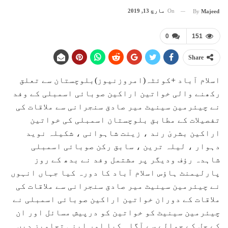
On
مارچ 13, 2019
By
Majeed
0
151
Share
اسلام آباد +کوئٹہ(امروزنیوز)بلوچستان سے تعلق
رکھنے والی خواتین اراکین صوبائی اسمبلی کے وفد
نے چیئرمین سینیٹ میر صادق سنجرانی سے ملاقات کی
تفصیلات کے مطابق بلوچستان اسمبلی کی خواتین
اراکین بشریٰ رند ، زینت شاہوانی ، شکیلہ نوید
دہوار ، لیلہ ترین ، سابق رکن صوبائی اسمبلی
شاہدہ رﺅف ودیگر پر مشتمل وفد نے بدھ کے روز
پارلیمنٹ ہاﺅس اسلام آباد کا دورہ کیا جہاں انہوں
نے چیئرمین سینیٹ میر صادق سنجرانی سے ملاقات کی
ملاقات کے دوران خواتین اراکین صوبائی اسمبلی نے
چیئرمین سینیٹ کو خواتین کو درپیش مسائل اور ان
کے حل کے حوالے سے آگاہ کیا اور اپنی تجاویز دیں