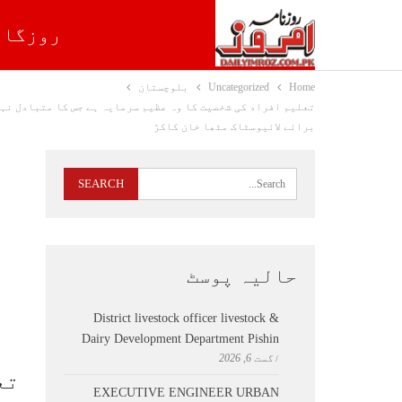
روزگار
Home
Uncategorized
بلوچستان
تعلیم افراد کی شخصیت کا وہ عظیم سرمایہ ہے جس کا متبادل نہ
برائے لائیوسٹاک مٹھا خان کاکڑ
حالیہ پوسٹ
District livestock officer livestock &
Dairy Development Department Pishin
اگست 6, 2026
تع
EXECUTIVE ENGINEER URBAN