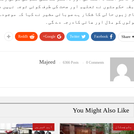
قہ حکومتوں نے تعلیم اور صحت کی طرف کوئی توجہ نہیں د
م زبوں حالی کا شکار ہے صوبائی مشیر نے کہا کہ موجودہ
لوں کو مڈل اور ھائی کادرجہ دے گی۔
ReddIt
Google+
Twitter
Facebook
Share
Majeed
6366 Posts
0 Comments
You Might Also Like
بلوچستان
اہم خبریں