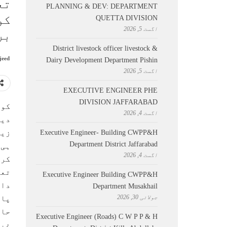
تع
PLANNING & DEV: DEPARTMENT
کو
QUETTA DIVISION
اگست 5, 2026
بر
District livestock officer livestock &
jeed
Dairy Development Department Pishin
اگست 5, 2026
EXECUTIVE ENGINEER PHE
DIVISION JAFFARABAD
کوئ
اگست 4, 2026
دیت
زیو
Executive Engineer- Building CWPP&H
Department District Jaffarabad
ہی 
اگست 4, 2026
کرن
تعل
Executive Engineer Building CWPP&H
داخ
Department Musakhail
جولائی 30, 2026
پال
حاض
Executive Engineer (Roads) C W P P & H
غیر