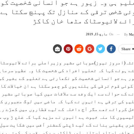
لیم ہی وہ زیور ہے جو انسانی شخصیت کو
ئی شخص ترقی کے منازل تک پہنچ سکتا ہے
ائے لائیوسٹاک مٹھا خان کاکڑ
On
مارچ 15, 2019
By
Ma
Share
ٹہ(امروز نیوز)صوبائی مشیر وزیراعلی برائے لائیوسٹاک
ے ہوئے کہا کہ تعلیم افراد کی شخصیت کا وہ عظیم سرمای
ر ہے جو انسانی شخصیت کو نکھارتی ہے تعلیم کے بغیر کو
کوئی قوم ترقی کی بلندیوں کو چھو سکتا ہے ان خیالات کا
ے کے حوالے سے ایک وفد سے ملاقات میں کیا صوبائی مشیر 
یم کی ترقی ہے انہوں نے کہا کہ ماضی میں لوگ مجبوری ک
ل کرواتے تھے مگر آج داخلہ کے لیے قطاروں میں کھڑے رہ
یسیوں کا منہ ثبوت ہے انہوں نے مزید کہا کہ ضلع ژ وب م
ری یقینی بنانے کے لیے ڈپٹی کمشنر آفس میں شکایت سیل 
 حاضر استاد استانی اور ڈاکٹر سے کسی قسم کی کوئی رعا