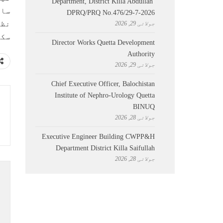
Department, District Killa Abdullah ​
ساب
DPRQ/PRQ No.476/29-7-2026
نظا
جولائی 29, 2026
سکو
Director Works Quetta Development
Authority
جولائی 29, 2026
Chief Executive Officer, Balochistan
Institute of Nephro-Urology Quetta
BINUQ
جولائی 28, 2026
Executive Engineer Building CWPP&H
Department District Killa Saifullah
جولائی 28, 2026