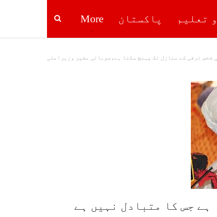
و تعلیم
پاکستان
More
ی شخص ترقی کے منازل تک پہنچ سکتا ہے،صوبائی مشیر وزیراعلی
ہے جس کا متبادل نہیں ہے