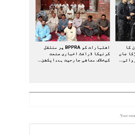
 کا
اشتہارات کو BPPRA پر منتقل
کا جاں
کرنیکا ڈرافٹ اخباری صنعت
کیخلاف معاشی جارحیت ہے،ایکشن…
Your emai