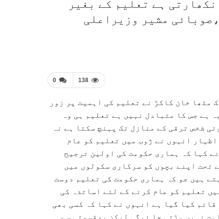
 نکھارتی ہے تعلیم کے بغیر
،صوبائی مشیر وزیراعلی
0
138
 مٹھا خان کاکڑ نے تعلیم کی اہمیت پر زور
ہ ہے جس کا متبادل نہیں ہے تعلیم ہی وہ
ئی شخص ترقی کے منازل تک پہنچ سکتا ہے نہ
 اظہار انہوں نے ژوب میں تعلیم کو عام
نے کہا کہ ہماری حکومت کی اولین ترجیح
ے تحت اپنے بچوں کو سرکاری سکولوں میں
تے ہیں جو کہ ہماری حکومت کی تعلیم دوست
یں تعلیم کو عام کرنے کے لئے اساتذہ کی
قائم کیا گیا ہے انہوں نے کہا کہ کسی بھی
یت نہیں بڑتی جا ئیگی لیکن بدقسمتی سے