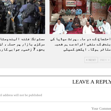
احتجاج کے دو ماہ۔پرنٹ میڈیا کی
مستونگ: فتنۃ الہندوستان
بندش کے منفی اثرات سے ہر شعبہ
مرکزی بازار پر حملہ، لڑ
متاثر ہوگا۔ ایکشن کمیٹی
بحق، 7 زخمی، جوابی کارروائی…
NEXT
PREV
LEAVE A REPL
l address will not be published.