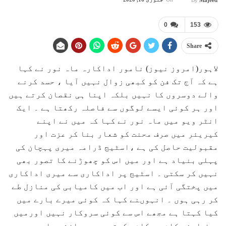
0
153
Share
لاہور(امروز نیوز) نامور اداکارہ ماہ نور نے کہا
ہے کہ آج تک فن کو کبھی زوال نہیں آیا ، حسد کرنے
والے دوسروں کا نہیں بلکہ اپنا ہی نقصان کرتے ہیں
اور ہر کوئی ایسے لوگوں سے فاصلہ رکھتا ہے ۔ ایک
انٹر ویو میں ماہ نور نے کہا کہ میں نے اپنے
کیریئر میں صرف محنت کو شعار بنا کر عزت اور
مقبولیت حاصل کی ہے ،اسٹیج ڈرامہ میری پہچان کی
پہلی بنیاد ہے اور میں اس کو چھوڑنے کا تصور بھی
نہیں کر سکتی ۔ اسٹیج پر اداکاری سے میری اداکاری
میں پختگی آئی ہے اور اب میں کامیابی کی منازل طے
کر رہی ہوں ۔ انہوںنے کہا کہ کوئی میرے بارے میں
کیا کہتا ہے مجھے اس سے کوئی سروکار نہیں اورمیں
صرف اپنے کام سے کام رکھتی ہوں ،سازشیں اور حسد