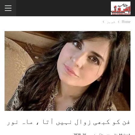
Home
شوبز
فن کو کبھی زوال نہیں آتا ، ماہ نور
On
جنوری 16, 2020
By
Majeed