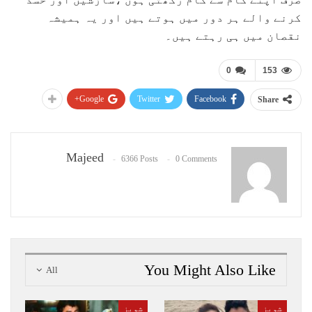
کرنے والے ہر دور میں ہوتے ہیں اور یہ ہمیشہ
نقصان میں ہی رہتے ہیں۔
0
153
Google+
Twitter
Facebook
Share
Majeed
6366 Posts
0 Comments
You Might Also Like
All
شوبز
شوبز