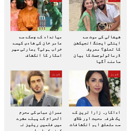
شیفالی کی موت سے
میانداد کے چھکے سے
اینٹی ایجنگ انجیکشن
عامر خان کی شادی کیسے
کا تعلق؟ معروف
خراب ہوئی؟ بھارتی سپر
ڈرماٹولوجسٹ کا بیان
اسٹار کا انکشاف
سامنے آگیا
شوبز
شوبز
اداکارہ زارا ترین کے
عمران عباس کی محرم
یک طرفہ محبت اور طلاق
الحرام کے پہلے عشرے
سے متعلق اہم انکشافات
میں فلمیں ریلیز نہ
کرنے کی اپیل