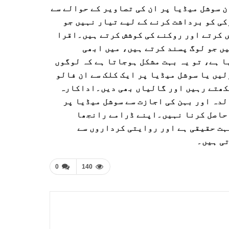
 سوشل میڈیا پر ان کی تصاویر کے حوالے سے
کی کو برداشت کرنے کے لیے تیار نہیں جو
ں کرتے اور روکنے کی کوشش کرتے ہیں۔اقرا
یں جو لوگ پسند کرتے ہیں، میں ابھی
ا ہے، تو یہ بہت مشکل ہوجاتا ہے کہ لوگوں
لیں یا سوشل میڈیا پر ایک کلک سے ان فالو
کھتے رہیں اور گالیاں بھی دیں۔اداکارہ
لدہ اور بہن کی اجازت سے سوشل میڈیا پر
 حاصل کرنا نہیں۔اپنے ڈرامے رانجھا
بہت حقیقی ہے اور روایتی کرداروں سے
تی ہیں۔
0
140