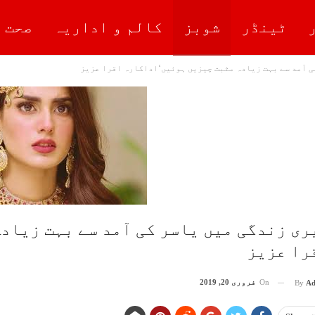
ٹینڈر
شوبز
کالم و اداریہ
صحت 
ی آمد سے بہت زیادہ مثبت چیزیں ہوئیں‘اداکارہ اقرا عزیز
ری زندگی میں یاسر کی آمد سے بہت زیا
را عزیز
On
فروری 20, 2019
By
Ad