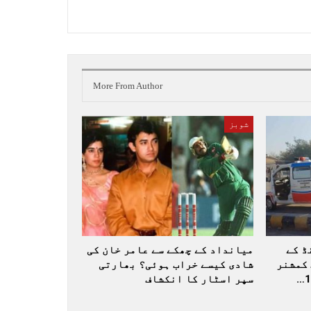
More From Author
شوبز
ڈ کے
میانداد کے چھکے سے عامر خان کی
کمشنر
شادی کیسے خراب ہوئی؟ بھارتی
سپر اسٹار کا انکشاف