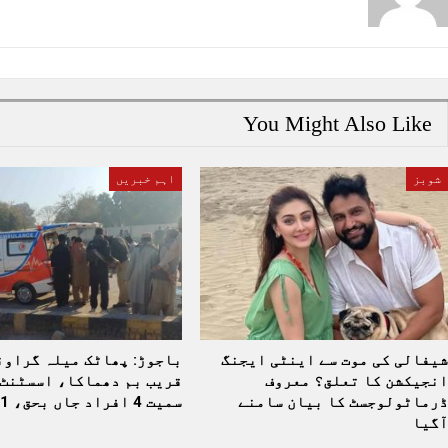
You Might Also Like
شوبز
اہم خبریں
شیفالی کی موت سے اینٹی ایجنگ
باجوڑ: پھاٹک میلہ گراون
انجیکشن کا تعلق؟ معروف
قریب بم دھماکا، اسسٹنٹ 
ڈرماٹولوجسٹ کا بیان سامنے
سمیت 4 افراد جاں بحق، 11…
آگیا