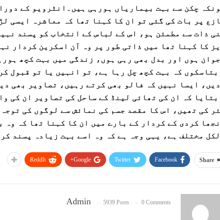
نکہ چکن سے بہت بیماریاں ہورہی ہیں۔انٹرویو کے دوران
زع پر بات کی گئی تو ان کا کہنا تھا کہ معاشرہ ایسی لڑ
ی ذات سے مطمئن ہو، اس کے لباس کے انتخاب کو پسند نہی
ز کا کہنا تھا میں ذاتی طور پر وہ آن اسکرین کردار نہ
وان ہوں اور بدل بھی رہی ہوں، زندگی میں بہت کچھ ہورہ
بتاسکوں کہ بہت کچھ چل رہا ہے، تو انہیں یا تو قبول کر
یں، ایسا نہیں کہ فالو بھی کرتے رہیں، تصاویر بھی دی
بتایا کہ ان کی تھائی لینڈ کے ساحل کی تصاویر ان کی وا
ر کی تھیں، اس کا مقصد جسم کی نمائش سے لوگوں کی توجہ
جھا کردی کے کردار کے بارے میں ان کا کہنا تھا کہ وہ 
کل مختلف ہے، یہی وجہ ہے کہ وہ اسے بہت زیادہ پسند کر
ReddIt
Google+
Twitter
Facebook
Share
Admin
5939 Posts
0 Comments