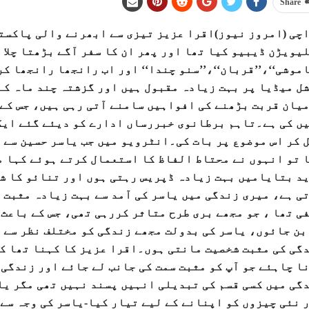
Share
یویڑن ڈیبیو کیا تھا اور پھر ان کا سفر آگے بڑھتا چلا
ل میڈیا پر بہت زیادہ مقبول ہیں اور گزشتہ چند ماہ کے
یان قربت بڑھنے کی افواہیں سامنے آتی رہی ہیں، جس کے
ں کی ہے۔تاہم برطانوی خبررساں ادارے کو دیئے گئے ایک
 کر اس موضوع پر بات کی۔انٹرویو میں جب یاسر حسین سے 
 تو انہوں نے محتاط الفاظ کا استعمال کرتے ہوئے کہا م
د بتایامیں بہت زیادہ ڈپریس رہتی ہوں اور تنائو کا شک
ی ہے، میری زندگی میں یاسر کی آمد سے بہت زیادہ مثبت
ی تھا ، جو مجھے بری طرح متاثر کررہی تھی، جس کے باعث 
بن جائوں، یاسر کی بدولت مجھے زندگی کو مختلف نظر سے 
گی کی مثبت شخصیت مانتی ہوں۔اقرا عزیز کا کہنا تھا کہ
ا چاہئے جو آپ کو مثبت سمت کی جانب لے جائے اور زندگی
گی میں کسی قسم کی تبدیلی انہیں پسند نہیں تھی مگر یاس
 نئی چیزوں کو اپنانے کے لیے تیار کیا-یاسر کی وجہ سے 