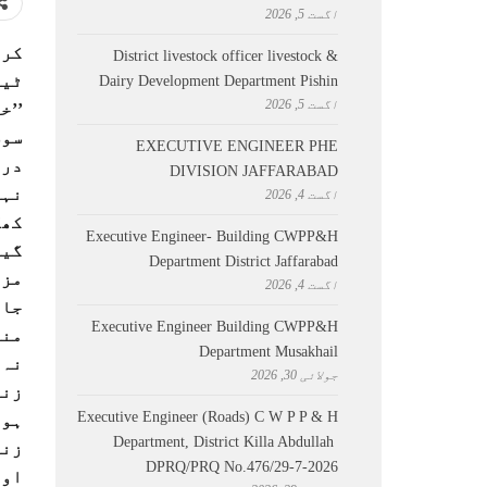
اگست 5, 2026
District livestock officer livestock &
ٹیل
Dairy Development Department Pishin
اگست 5, 2026
سوش
EXECUTIVE ENGINEER PHE
درم
DIVISION JAFFARABAD
نہی
اگست 4, 2026
کھل
Executive Engineer- Building CWPP&H
گیا
Department District Jaffarabad
مزی
اگست 4, 2026
جات
Executive Engineer Building CWPP&H
منف
Department Musakhail
نہ 
جولائی 30, 2026
زند
Executive Engineer (Roads) C W P P & H
ہون
Department, District Killa Abdullah ​
زند
DPRQ/PRQ No.476/29-7-2026
اور