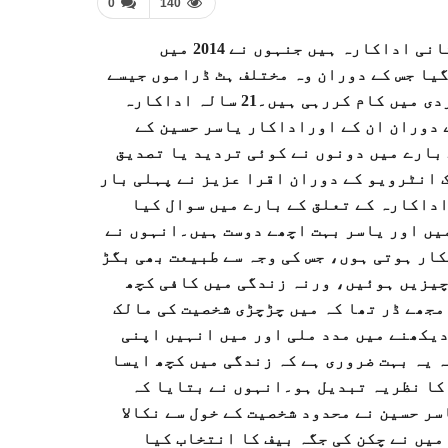
0
140
کراچی (امروز نیوز)اقرا عزیز تیزی سے ابھرنے والی پاکستانی اداکارہ ہیں جنہوں نے 2014 میں
 گیا جس کے دوران وہ مختلف ہٹ ڈراموں جیسے
’’خاموشی‘‘،’’قربان‘‘،’’سنو چندا‘‘ اور اب رانجھا رانجھا کردی میں کام کررہی ہیں۔21 سالہ اداکارہ
 دوران ان کے اوراداکار یاسر حسین کے
 بارے میں دونوں نے کوئی تردید یا تصدیق
 انٹرویو کے دوران اقرا عزیز نے پہلی بار
اداکارہ کے تعلق کے بارے میں سوال کیا
یں اور یاسر بہت اچھے دوست ہیں۔انہوں نے
ار ہوتی ہوں، جس کی وجہ سے طبیعت بھی بگڑ
 چیزیں ہوئیں، ورنہ زندگی میں کافی کچھ
مجھے ڈر تھا کہ میں چڑچڑی شخصیت کی مالک
دیکھنے میں مدد ملی اور میں انہیں اپنی
 یہ بہت ضروری ہے کہ زندگی میں کچھ ایسا
 کا نظریہ تبدیل ہو۔انہوں نے بتایا کہ
ر حسین نے محدود شخصیت کے خول سے نکالا
میں نے چکن کی جگہ بیف کا انتخاب کیا