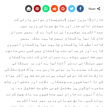
Share
خاران (امروز نیوز )بلوچستان عوامی پارٹی کے
سینئر نائب صدر اور سابق صوبائی وزیر میر
عبدالکریم نوشیروانی نے کہا ہے کہ ہمیں عمران
خان کا نیا پاکستان نہیں چاہیے بلکہ ہمیں
قائداعظم کا پاکستان چاہیے نیا پاکستان امیروں
کا ہے اور غریب اس نئے پاکستان میں کسی بھی سانچے
میں فٹ نہیں بیٹھ رہے عمران خان کے نئے پاکستان
میں مہنگائی نے سر اُٹھالیا ہے اور یہ مہنگائی
غریب کے بس سے باہر ہوتی جارہی ہے۔ پاک فوج ملک کی
نازک حالت کا نوٹس لیتے ہوئے فرنٹ فٹ پر آکر عوام
کو نا انصافیوں سے چھٹکارہ دلائے اور مخلص اور صاف
ستھرے لوگوں پر مشتمل قومی حکومت تشکیل دے۔ یہ
بات اُنہوں نے خاران میں صحافیوں سے بات چیت کرتے
ہوئے کہی۔ سابق صوبائی وزیر میر عبدالکریم
نوشیروانی نے کہا کہ عمران خان کے نئے پاکستان