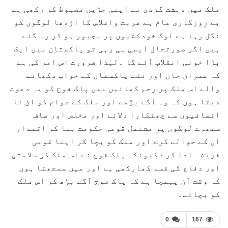
ملک میں دہشت گردی نے اپنی جڑیں مضبوط کر رکھی ہے
بے روزگاری عام ہے غربت وافلاس کا اژدھا لوگوں کو
نگل رہا ہے لوگ خودکشیوں پر مجبور ہو کر رہ گئے
ہیں اگر صورتحال ایسی ہی رہی تو پاکستان میں ایک
بڑا خونی انقلاب آئے گا ۔لہٰذا ضرورت اس امر کی ہے
کہ عمران خان اور نئے پاکستان کے خواب دکھانے
والے اس ملک پر رحم کھائیں میں پاک فوج کو یہ دعوت
دیتا ہوں کہ وہ آگے بڑھے اور ملک کے عوام کو ان نا
انصافیوں سے چھٹکارا دلائے اور مخلص اور صاف
ستھرے لوگوں پر مشتمل قومی حکومت بنا کر اقتدار
ان کے حوالے کرے اور ملک کو بچا کر اپنا قومی
فریضہ ادا کرے کیونکہ پاک فوج نے اس ملک کی سلامتی
اور دفاع کی قسم کھارکھی ہے اور میں سمجھتا ہوں
کہ وقت آن پہنچا ہے کہ پاک فوج آگے بڑھ کر اس ملک
کو بچائے۔
0
167