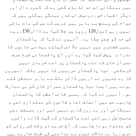
میں مہنگائی اس حد تک بڑھ گئی ہے کہ گھی، دال اور
دیگر اشیاءخوردونوش اس قدر مہنگی ہوگئی ہیں کہ
عوام کی پہنچ سے باہر ہیں غریب کے بس کی بات باقی
نہیں رہی ڈیزل120 روپے پر چلا گیا ہے ڈالر150روپے
کی حد کو چھو چکا ہے۔ اُنہوں نے کہا کہ پاکستان
ہمیں طشتری میں نہیں ملا اس کیلئے بہت سی جانوں کا
نذرانہ پیش کیا گیا ہے اور آج پاکستانی قوم صرف
عمران خان کے نئے پاکستان پر اسے قربان نہیں
کرسکتی۔ نیا پاکستان غریبوں کا نہیں بلکہ امیروں
کا ہے جنہوں نے اربوں ڈالر ملک سے باہر منتقل کئے
ہوئے ہیں ایسا نیا پاکستان عمران خان کو ہی مبارک
ہو۔ اُنہوں نے کہا کہ ہمیں قائداعظم کا پاکستان
چاہیے جس میں انصاف تھا، قانون کی عملداری تھی ،
مہنگائی اور بے روزگاری نہیں تھی اور معیشت بھی
صحیح چل رہی تھی نئے پاکستان کے گیت گانے والوں
کو معلوم ہونا چاہیے کہ آج غریب دو وقت کی روٹی کو
ترس رہا ہے حالات تیزی سے بدامنی کی طرف جارہے ہیں