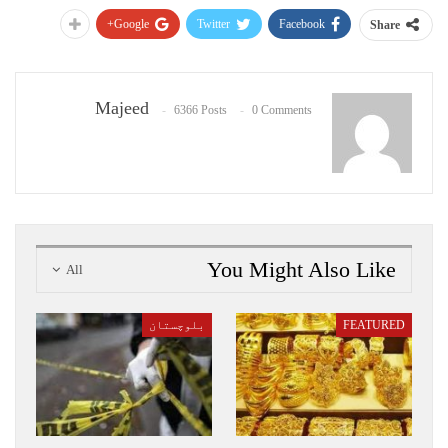
Google+
Twitter
Facebook
Share
Majeed
6366 Posts
0 Comments
You Might Also Like
All
FEATURED
بلوچستان