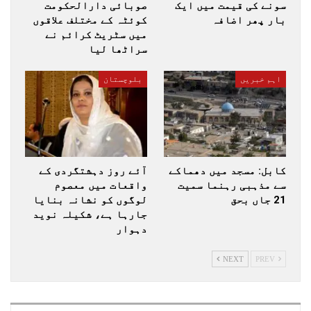
سونے کی قیمت میں ایک
صوبائی دارالحکومت
بار پھر اضافہ
کوئٹہ کے مختلف علاقوں
میں سٹریٹ کرائم نے
سراٹھا لیا
اہم خبریں
بلوچستان
کابل: مسجد میں دھماکے
آئے روز دہشتگردی کے
سے مذہبی رہنما سمیت
واقعات میں معصوم
21 جاں بحق
لوگوں کو نشانہ بنایا
جارہا ہے، شکیلہ نوید
دہوار
NEXT
PREV