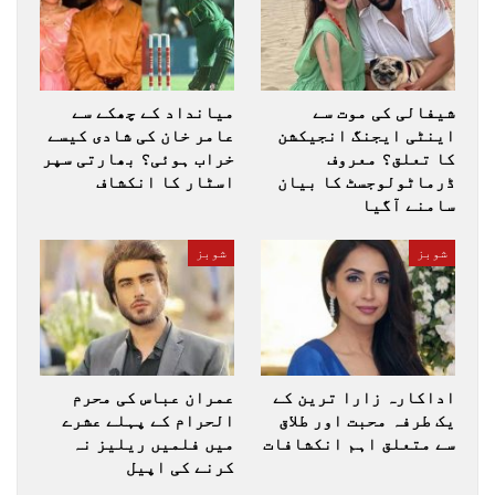
شیفالی کی موت سے
میانداد کے چھکے سے
اینٹی ایجنگ انجیکشن
عامر خان کی شادی کیسے
کا تعلق؟ معروف
خراب ہوئی؟ بھارتی سپر
ڈرماٹولوجسٹ کا بیان
اسٹار کا انکشاف
سامنے آگیا
شوبز
شوبز
اداکارہ زارا ترین کے
عمران عباس کی محرم
یک طرفہ محبت اور طلاق
الحرام کے پہلے عشرے
سے متعلق اہم انکشافات
میں فلمیں ریلیز نہ
کرنے کی اپیل