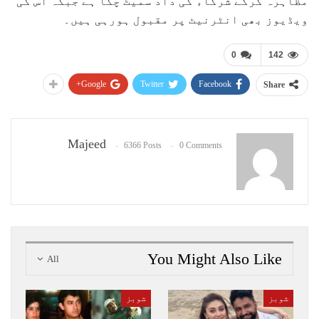
مظاہرہ کرکے شرکاء کی داد سمیٹ چکا ہے جبکہ اس کی
ویڈیوز بھی انٹرنیٹ پر مقبول ہورہی ہیں۔
0
142
Google+
Twitter
Facebook
Share
Majeed
6366 Posts
0 Comments
You Might Also Like
All
شوبز
شوبز