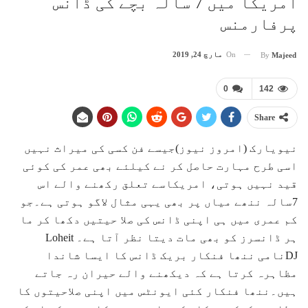
امریکا میں 7 سالہ بچے کی ڈانس
پرفارمنس
On
مارچ 24, 2019
By
Majeed
0
142
Share
نیویارک (امروز نیوز)جیسے فن کسی کی میراث نہیں
اسی طرح مہارت حاصل کر نے کیلئے بھی عمر کی کوئی
قید نہیں ہوتی، امریکاسے تعلق رکھنے والے اس
7سالہ ننھے میاں پر بھی یہی مثال لاگو ہوتی ہے۔جو
کم عمری میں ہی اپنی ڈانس کی صلا حیتیں دکھا کر ما
ہر ڈانسرز کو بھی مات دیتا نظر آتا ہے۔ Loheit
DJنامی ننھا فنکار بریک ڈانس کا ایسا شاندا
مظاہرہ کرتا ہے کہ دیکھنے والے حیران رہ جاتے
ہیں۔ننھا فنکار کئی ایونٹس میں اپنی صلاحیتوں کا