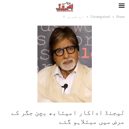
Home
Uncategorized
اہم خبریں
لیجنڈ اداکار امیتابھ بچن جگر کے
مرض میں مبتلاہو گئے