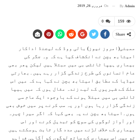
On
فروری 26, 2019
By
Admin
0
159
Share
ممبئی(امروز نیوز) بالی ووڈ کے لیجنڈ اداکار
امیتابھ بچن نے انکشاف کیا ہے کہ وہ جگر کی
بیماری ہیپا ٹائٹس بی میں مبتلا ہیں لیکن پھر بھی
عام انسانوں کی طرح زندگی گزار رہے ہیں۔بھارتی
میڈیا کے مطابق امیتابھ بچن نے کہا ہے کہ میں اس
ملک کے شہریوں کے لیے زندہ مثال ہوں کہ میں ہیپا
ٹائٹس بی میں مبتلا ہونے کے باوجود ایک عام سی
زندگی گزار رہا ہوں اور یہ سب کرنے پر میں خوش بھی
ہوں۔امیتابھ بچن نے یہ بھی کہا کہ اگر میرا چہرہ
اور آواز لوگوں کی سوچ کو تبدیل کرنے اور اس
بیماری کے خلاف لڑنے میں مدد گار ثابت ہوسکتے ہیں
تو میں اس بیماری کے ساتھ لوگوں کو آگاہی فراہم