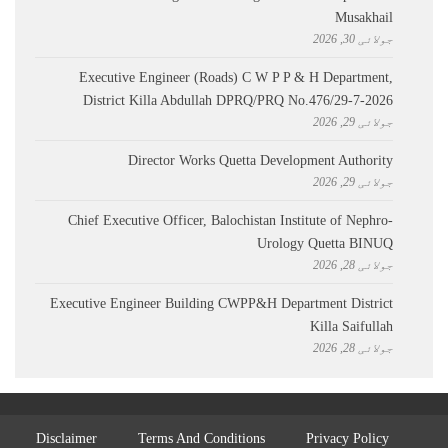
Musakhail
جولائی 30, 2026
Executive Engineer (Roads) C W P P & H Department,
District Killa Abdullah ​DPRQ/PRQ No.476/29-7-2026
جولائی 29, 2026
Director Works Quetta Development Authority
جولائی 29, 2026
Chief Executive Officer, Balochistan Institute of Nephro-
Urology Quetta BINUQ
جولائی 28, 2026
Executive Engineer Building CWPP&H Department District
Killa Saifullah
جولائی 28, 2026
Disclaimer
Terms And Conditions
Privacy Policy