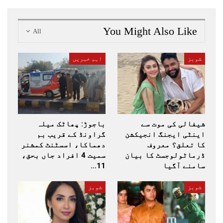
You Might Also Like
All
شوبز
اہم خبریں
شیفالی کی موت سے
باجوڑ: پھاٹک میلہ
اینٹی ایجنگ انجیکشن
گراونڈ کے قریب بم
کا تعلق؟ معروف
دھماکا، اسسٹنٹ کمشنر
ڈرماٹولوجسٹ کا بیان
سمیت 4 افراد جاں بحق،
سامنے آگیا
11…
شوبز
شوبز