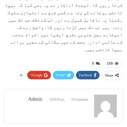
کرتا رہوں گا۔لیجنڈ اداکار نے یہ بھی کہا کہ ہیپا
ٹائٹس ہوجانے کی وجہ سے کسی فرق سے امتیازی سلوک
رکھنا یہ ناقابل قبول ہے اور اس کے خلاف جب تک میں
زندہ ہوں تب تک میں لڑتا رہوں گا۔واضح رہے کہ
امیتابھ بچن جنوبی مشرق ایشیا میں اقوام متحدہ
کے عالمی ادارہ صحت کے خیر سگالی کے سفیر برائے
ہیپا ٹائٹس ہیں۔
0
159
Google+
Twitter
Facebook
Share
Admin
5939 Posts
0 Comments