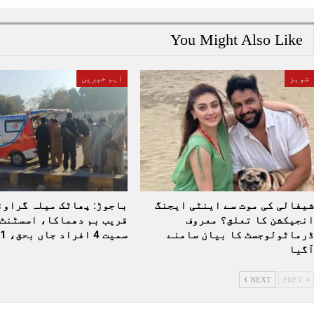
You Might Also Like
شوبز
اہم خبریں
شیفالی کی موت سے اینٹی ایجنگ
باجوڑ: پھاٹک میلہ گراون
انجیکشن کا تعلق؟ معروف
قریب بم دھماکا، اسسٹنٹ 
ڈرماٹولوجسٹ کا بیان سامنے
سمیت 4 افراد جاں بحق، 11…
آگیا
NEXT
PREV