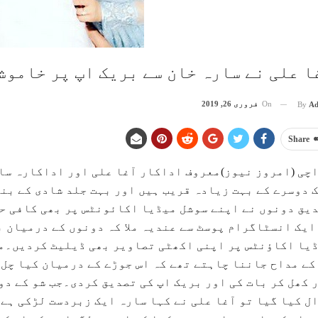
غا علی نے سارہ خان سے بریک اپ پر خاموش
On
فروری 26, 2019
By
Ad
Share
چی (امروز نیوز)معروف اداکار آغا علی اور اداکارہ سار
 دوسرے کے بہت زیادہ قریب ہیں اور بہت جلد شادی کے بن
یق دونوں نے اپنے سوشل میڈیا اکائونٹس پر بھی کافی حد 
ایک انسٹاگرام پوسٹ سے عندیہ ملا کہ دونوں کے درمیان 
یا اکاؤنٹس پر اپنی اکھٹی تصاویر بھی ڈیلیٹ کردیں۔مگ
کے مداح جاننا چاہتے تھے کہ اس جوڑے کے درمیان کیا چل 
 کھل کر بات کی اور بریک اپ کی تصدیق کردی۔جب شو کے دو
ل کیا گیا تو آغا علی نے کہا سارہ ایک زبردست لڑکی ہے 