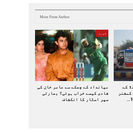
More From Author
شوبز
ڈ کے
میانداد کے چھکے سے عامر خان کی
کمشنر
شادی کیسے خراب ہوئی؟ بھارتی
سپر اسٹار کا انکشاف