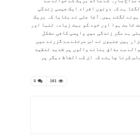
 مداح سارہ کے ساتھ بریک کے حوالے سے
لگتا ہے کہ دونوں افراد ایک جیسی زندگی
ہونے لگتے ہیں۔آغا علی نے بتایا کہ بریک
ت ثابت ہوا اور خود کو بہت زیادہ تنہا اور
ہتی ہے مگر زندگی میں واپسی کافی مشکل
ار ہیں جنہوں نے اس مرحلے سے گزرنے میں
والے سے مذاق بنانے والوں پر شدید تنقید
اس کرنا چاہئے کہ ان کے الفاظ دیگر پر
0
161