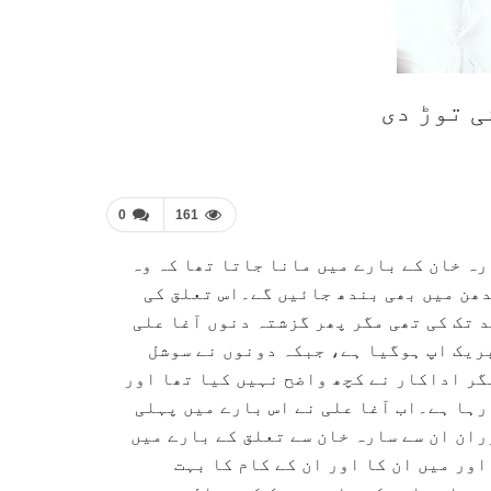
ی توڑ دی
0
161
ہ خان کے بارے میں مانا جاتا تھا کہ وہ
دھن میں بھی بندھ جائیں گے۔اس تعلق کی
تک کی تھی مگر پھر گزشتہ دنوں آغا علی
بریک اپ ہوگیا ہے، جبکہ دونوں نے سوشل
ر اداکار نے کچھ واضح نہیں کیا تھا اور
رہا ہے۔اب آغا علی نے اس بارے میں پہلی
ران ان سے سارہ خان سے تعلق کے بارے میں
اور میں ان کا اور ان کے کام کا بہت