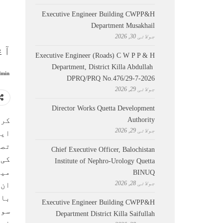
Executive Engineer Building CWPP&H
Department Musakhail
جولائی 30, 2026
آ
Executive Engineer (Roads) C W P P & H
Department, District Killa Abdullah ​
min
DPRQ/PRQ No.476/29-7-2026
جولائی 29, 2026
Director Works Quetta Development
Authority
کرا
جولائی 29, 2026
ایک
تصد
Chief Executive Officer, Balochistan
کی 
Institute of Nephro-Urology Quetta
میڈ
BINUQ
جولائی 28, 2026
ان 
بار
Executive Engineer Building CWPP&H
سوا
Department District Killa Saifullah