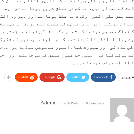
رام کرتا ہوں۔انہوں نے کہا کہ انہیں لگتا ہے کہ ان کے
حت کے حقدار ہیں، جب کوئی تعلق شروع ہوتا ہے تو ایسا 
تے ہیں مگر اکثر اوقات یہ غلط ہوتا ہے اور پھر وہ الگ 
سے ان پر کیا اثرات مرتب ہوئے میرے لیے بریک اپ بہت سخ
 تھلگ محسوس کرنے لگا تھا، مگر زندگی تو آگے بڑھتی ر
ت ہوا۔اداکار کا کہنا تھا کہ وہ اپنے دوستوں کے شکرگز
کی مدد کی اور سپورٹ کیا۔انہوں نے سوشل میڈیا پر اس ح
ے ہوئے کہا کہ انہیں حد عبور نہیں کرنی چاہئے اور احس
 اثرات مرتب کرسکتے ہیں۔
ReddIt
Google+
Twitter
Facebook
Share
Admin
5936 Posts
0 Comments