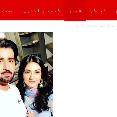
ٹینڈر
شوبز
کالم و اداریہ
صحت 
ے بریک اپ پر خاموشی توڑ دی