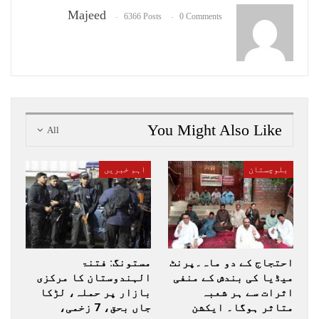
Majeed
6366 Posts
0 Comments
You Might Also Like
All
بلوچستان
اہم خبریں
احتجاج کے دو ماہ۔پرنٹ
مستونگ: فتنۃ
میڈیا کی بندش کے منفی
الہندوستان کا مرکزی
اثرات سے ہر شعبہ
بازار پر حملہ، لڑکا
متاثر ہوگا۔ ایکشن
جاں بحق، 7 زخمی،