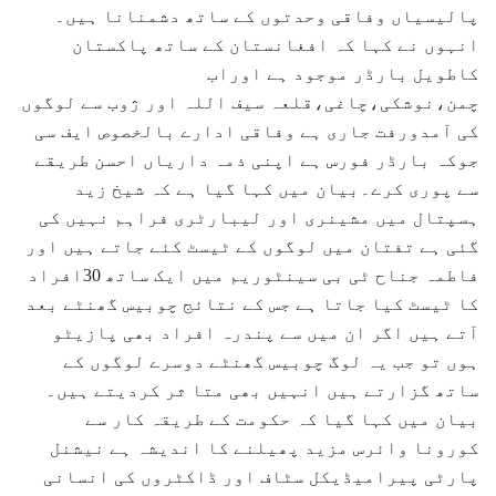
پالیسیاں وفاقی وحدتوں کے ساتھ دشمنانا ہیں۔
انہوں نے کہا کہ افغانستان کے ساتھ پاکستان
کاطویل بارڈر موجود ہے اوراب
چمن،نوشکی،چاغی،قلعہ سیف اللہ اور ژوب سے لوگوں
کی آمدورفت جاری ہے وفاقی ادارے بالخصوص ایف سی
جوکہ بارڈر فورس ہے اپنی ذمہ داریاں احسن طریقے
سے پوری کرے۔بیان میں کہا گیا ہے کہ شیخ زید
ہسپتال میں مشینری اور لیبارٹری فراہم نہیں کی
گئی ہے تفتان میں لوگوں کے ٹیسٹ کئے جاتے ہیں اور
فاطمہ جناح ٹی بی سینٹوریم میں ایک ساتھ 30افراد
کا ٹیسٹ کیا جاتا ہے جس کے نتائج چوبیس گھنٹے بعد
آتے ہیں اگر ان میں سے پندرہ افراد بھی پازیٹو
ہوں تو جب یہ لوگ چوبیس گھنٹے دوسرے لوگوں کے
ساتھ گزارتے ہیں انہیں بھی متا ثر کردیتے ہیں۔
بیان میں کہا گیا کہ حکومت کے طریقہ کار سے
کورونا وائرس مزید پھیلنے کا اندیشہ ہے نیشنل
پارٹی پیرامیڈیکل سٹاف اور ڈاکٹروں کی انسانی