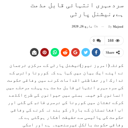
سردمہری انتہائی قابل مذمت
ہے،نیشنل پارٹی
On
مارچ 26, 2020
By
Majeed
0
168
Share
کوئٹہ(امروز نیوز)نیشنل پارٹی کے مرکزی ترجمان
نے اپنے ایک بیان میں کہا ہے کہ کورونا وائرس کے
تدارک اور حفاظتی اقدامات کرنے میں وفاقی حکومت
کی سردمہری انتہائی قابل مذمت ہے پہلے مرحلے میں
انسانوں کو خیمہ بستی میں حیوانوں کی طرح اکٹھے
کرکے تفتان میں کورونا کی نرسری قائم کی گئی اور
اب افغانستان کے بارڈر کو بند نہ کرنے کی وفاقی
حکومت کی پالیسی سے حقیقت آشکار ہوگئی ہے کہ
وفاقی حکومت بالکل غیرسنجیدہ ہے اور اسکی