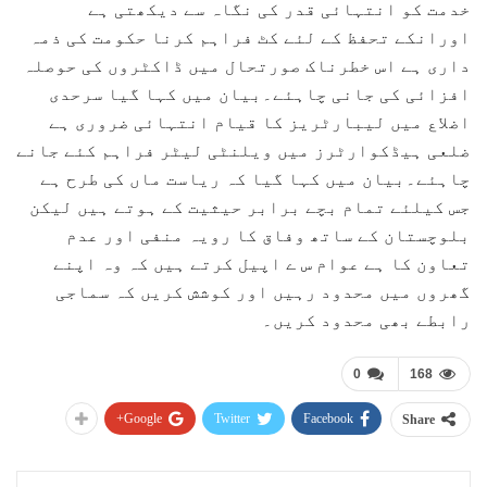
خدمت کو انتہائی قدر کی نگاہ سے دیکھتی ہے
اورانکے تحفظ کے لئے کٹ فراہم کرنا حکومت کی ذمہ
داری ہے اس خطرناک صورتحال میں ڈاکٹروں کی حوصلہ
افزائی کی جانی چاہئے۔بیان میں کہا گیا سرحدی
اضلاع میں لیبارٹریز کا قیام انتہائی ضروری ہے
ضلعی ہیڈکوارٹرز میں ویلنٹی لیٹر فراہم کئے جانے
چاہئے۔بیان میں کہا گیا کہ ریاست ماں کی طرح ہے
جس کیلئے تمام بچے برابر حیثیت کے ہوتے ہیں لیکن
بلوچستان کے ساتھ وفاق کا رویہ منفی اور عدم
تعاون کا ہے عوام س ے اپیل کرتے ہیں کہ وہ اپنے
گھروں میں محدود رہیں اور کوشش کریں کہ سماجی
رابطے بھی محدود کریں۔
0
168
Google+
Twitter
Facebook
Share