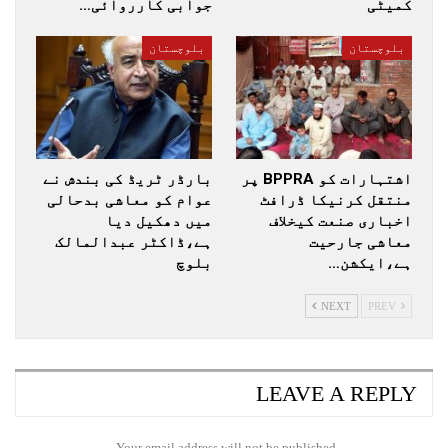
کمیٹی
جوابی کارروائی…
بلوچستان
بلوچستان
اشتہارات کو BPPRA پر
بارڈر ٹریڈ کی بندش نے
منتقل کرنیکا ڈرافٹ
عوام کو معاشی بدحالی
اخباری صنعت کیخلاف
میں دھکیل دیا
معاشی جارحیت
ہے،ڈاکٹر عبدالمالک
ہے،ایکشن…
بلوچ
NEXT
PREV
LEAVE A REPLY
Your email address will not be published.