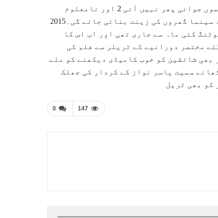
کراچی( امروز نیوز)گزشتہ برس رومانٹک کامیڈی سیکوئل فلموں جوانی پھر نہیں آنی 2 اور نامعلوم
افراد 2 کی شاندار کامیابی کے بعد اب رانگ نمبر 2 بھی جلد سینما گھروں کی زینت بنائی جائے گی۔2015
ٹنگ کئی ماہ سے جاری تھی اور اب اس کا
ا گیا۔رانگ نمبر 2 کے جاری کیے گئے مختصر دورانیے کے ٹریلر سے فلم کی
 بھی شائقین کو خوب کامیڈی دیکھنے کو ملے
ھانے سمیت یاسر نواز کے کردار کی جھلک
 کو بھی ٹریل
0
147