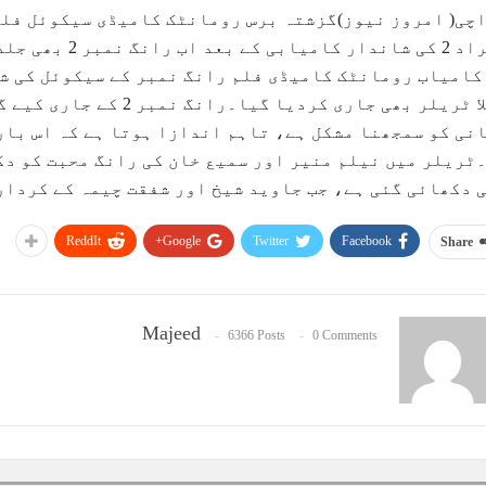
کامیاب رومانٹک کامیڈی فلم رانگ نمبر کے سیکوئل کی شو
پہلا ٹریلر بھی جاری کردی
نی کو سمجھنا مشکل ہے، تاہم اندازا ہوتا ہے کہ اس بار
ٹریلر میں نیلم منیر اور سمیع خان کی رانگ محبت کو دک
 دکھائی گئی ہے، جب جاوید شیخ اور شفقت چیمہ کے کردار
ReddIt
Google+
Twitter
Facebook
Share
Majeed
6366 Posts
0 Comments