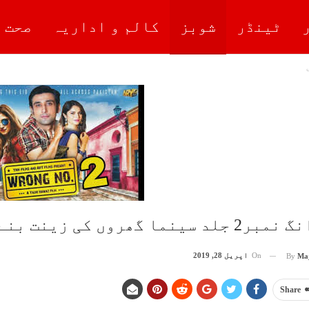
ٹینڈر
شوبز
کالم و اداریہ
صحت 
ر2 جلد سینما گھروں کی زینت بنے گی
On
اپریل 28, 2019
By
Ma
Share