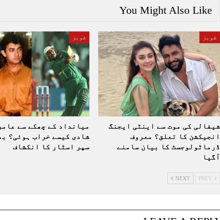
You Might Also Like
شوبز
شوبز
شیفالی کی موت سے اینٹی ایجنگ
میانداد کے چھکے سے عامر
انجیکشن کا تعلق؟ معروف
شادی کیسے خراب ہوئی؟ بھ
ڈرماٹولوجسٹ کا بیان سامنے
سپر اسٹار کا انکشاف
آگیا
NEXT
PREV