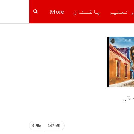
و تعلیم
پاکستان
More
0
147