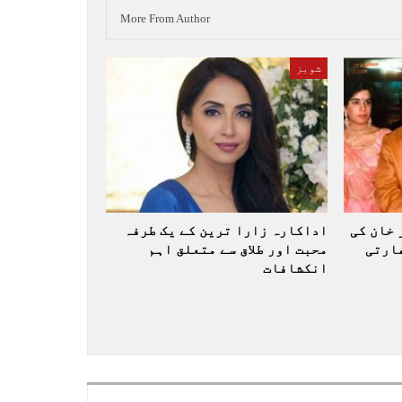
More From Author
شوبز
 خان کی
اداکارہ زارا ترین کے یک طرفہ
ارتی
محبت اور طلاق سے متعلق اہم
انکشافات