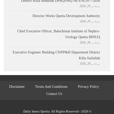
District Killa Abdullah ​DPRQ/PRQ No.476/29-7-2026
جولائی 29, 2026
Director Works Quetta Development Authority
جولائی 29, 2026
Chief Executive Officer, Balochistan Institute of Nephro-
Urology Quetta BINUQ
جولائی 28, 2026
Executive Engineer Building CWPP&H Department District
Killa Saifullah
جولائی 28, 2026
Disclaimer
Terms And Conditions
Privacy Policy
Contact Us
© 2026 - Daily Imroz Quetta. All Rights Reserved.