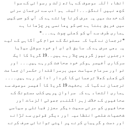
انشاء اللہ موصوف کے ہاتھ زلت و رسوائی کے سوا
کچھ نہیں آئےگئ۔۔۔البتہ ہم ادب سے ترجمان مرئی
کے خدمت میں یہ عرض کرنا چائتے ہے کہ آپ کو جس کیس
میں فریق بننا ہے جس کو پھانسی پر چڑھانا ہے
ہماری طرف سے آپ کو کھلی چوٹ ہے۔۔۔*
*ترجمان نے کہا کہ مستونگ کے عوام کی آگاہی کے لیے
یہ بھی عرض ہے کہ سابق ڈی ای او خود سوشل میڈیا
درجنوں نیوز گروپس چلا رہے ہیں۔۔19 گریڈ کا ایک
سرکاری آفیسر ہوکر خود صحافت کررہے ہیں۔۔۔ اور
تو اور سرعام سیاست میں برسراقتدار حکمران جماعت
کی کھلم کھلا ترجمانی کا کردار ادا کر رہے ہیں۔۔۔۔
ترجمان نے کہا کہ بحثیت 19 گریڈ کا آفیسر موصوف سے
ہماری التجاء ہے کہ سراوان پریس کلب مستونگ کے
صحافیوں کے خلاف زہر اگلنے، جھوٹی الزمات اور
صحافیوں کو مرئی سمیت دیگر معزز قبائلی و سیاسی
شخصیات ضلعی انتظامیہ اور دیگر قوتوں سے لڑانے
اور دست و گریباں کرنے پر اپنی توانائی صرف کرنے