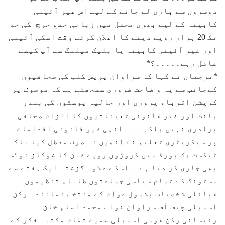
دوسروں سے بازی لے جانے کے لیے اس غیر آئینی
کابینہ کے لیے بھری محفل میں زبانی جمع خرچ کی حد
تک 20 ہزار روپے دینے کا اعلان کرتے وقت اسکی آئینی
اور غیر آئینی کابینہ یا بلیک میلنگ سے آپ کیسے
غافل رہے۔۔۔۔۔؟*
*ترجمان نے کہا کہ سراوان پریس کلب کی صحافیوں
کےجانب سے یہ و ضاحت ضروری سمجھتے ہے کہ موصوف پر
کرپشن اقرباء پروری اور حالیہ پوسٹوں کی بندر
بانٹ اور غیر قانونی تعیناتیوں کا الزام صحافی
برادری نہیں بلکہ۔۔۔۔انہی غیر قانونی اقدامات
پر سیکریٹری تعلیم نے انھیں نہ صرف معطل کیا بلکہ
ٹیکسٹ بک بورڈ میں کروڑوں روپے غبن کا شوکاز نوٹس
بھی جاری کر دیا ہے۔۔اسکے علاوہ گزشتہ ایک ہفتے سے
مستونگ کے تمام سیاسی جماعتوں طلباء تنظیموں
قبائلی شخصیات بشمول عوام کے منتخب نمائندہ رکن
اسمبلی چیف آف سراوان نواب محمد اسلم خان
رئیسانی رکن قومی اسمبلی سمیت تمام مکتبہ فکر کے