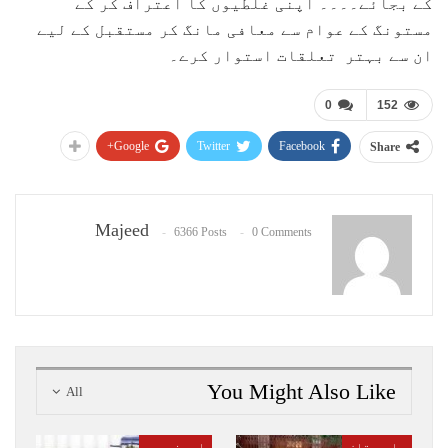
کے بجائے۔۔۔۔ اپنی غلطیوں کا اعتراف کر کے
مستونگ کے عوام سے معافی مانگ کر مستقبل کے لیے
ان سے بہتر تعلقات استوار کرے۔
0
152
Google+
Twitter
Facebook
Share
Majeed
6366 Posts
0 Comments
You Might Also Like
All
بلوچستان
اہم خبریں