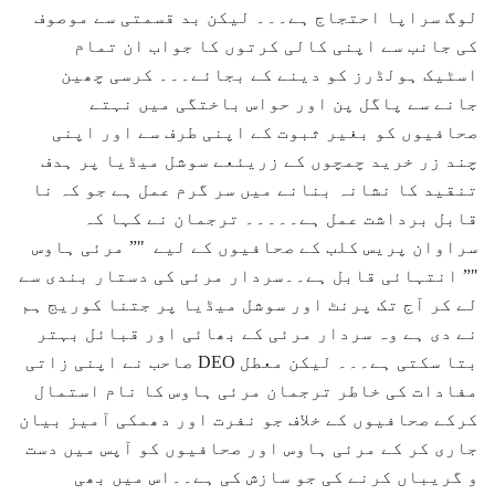
لوگ سراپا احتجاج ہے۔۔۔ لیکن بد قسمتی سے موصوف
کی جانب سے اپنی کالی کرتوں کا جواب ان تمام
اسٹیک ہولڈرز کو دینے کے بجائے۔۔۔ کرسی چھین
جانے سے پاگل پن اور حواس باختگی میں نہتے
صحافیوں کو بغیر ثبوت کے اپنی طرف سے اور اپنی
چند زر خرید چمچوں کے زریئعے سوشل میڈیا پر ہدف
تنقید کا نشانہ بنانے میں سر گرم عمل ہے جو کہ نا
قابل برداشت عمل ہے۔۔۔۔۔ ترجمان نے کہا کہ
سراوان پریس کلب کے صحافیوں کے لیے "” مرئی ہاوس
"” انتہائی قابل ہے۔۔سردار مرئی کی دستار بندی سے
لے کر آج تک پرنٹ اور سوشل میڈیا پر جتنا کوریج ہم
نے دی ہے وہ سردار مرئی کے بھائی اور قبائل بہتر
بتا سکتی ہے۔۔۔ لیکن معطل DEO صاحب نے اپنی زاتی
مفادات کی خاطر ترجمان مرئی ہاوس کا نام استمال
کرکے صحافیوں کے خلاف جو نفرت اور دھمکی آمیز بیان
جاری کر کے مرئی ہاوس اور صحافیوں کو آپس میں دست
و گریباں کرنے کی جو سازش کی ہے۔۔اس میں بھی