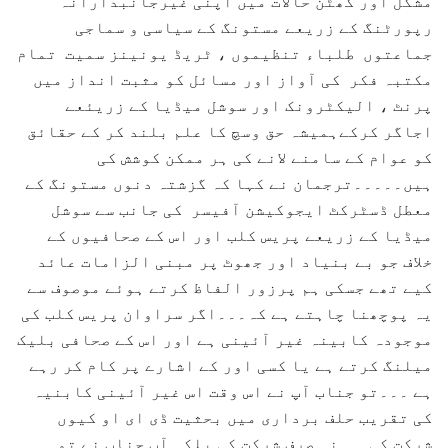
مشکل اور کھٹن حالات میں اپنی غیرجانبدارانہ
رپورٹنگ کے زریعے مستونگ کے سیاسی و سماجی
جماعتوں طلباء تنظیموں ، ٹریڈ یونینز سمیت تمام
مکتبہ فکر کی آواز اور مسائل کو مثبت انداز میں
پرنٹ ، الیکٹرونک اور سوشل میڈیا کے زریئعے
اجاگر کرکےہمیشہ حق وسچ کا علم بلند کر کے حقائق
کو عوام کے سامنے لانے کی ہر ممکن کوشش کی
ہیں۔۔۔۔۔ترجمان نے کہا کہ گزشتہ دنوں مستونگ کے
معطل ڈسٹرکٹ ایجوکیشن آفیسر کی جانب سے سوشل
میڈیا کے زریعے پریس کلب اور اس کے صحافیوں کے
خلاف جو بے بنیاد اور جھوٹ پر مبنی الزامات عائد
کیے تھے جسکی ہم پرزور الفاظ کرتے ہوئے موصوف سے
یہ پوچھنا چاہتے ہے کہ۔۔۔اگر سراوان پریس کلب کی
موجودہ کابینہ غیر آئینی ہے اور اس کے صحافی بلیک
میلنگ کرتے ہے یا کسی اور کے اشارے پر کام کر رہے
ہے ۔۔۔تو جناب آپ نے اس وقت اس غیر آئینی کابنیہ
کی تقریب حلف برداری میں بحثیت ڈی ای او کیوں
شرکت کی۔۔۔نہ صرف شرکت کی بلکہ آپ جناب نے تو