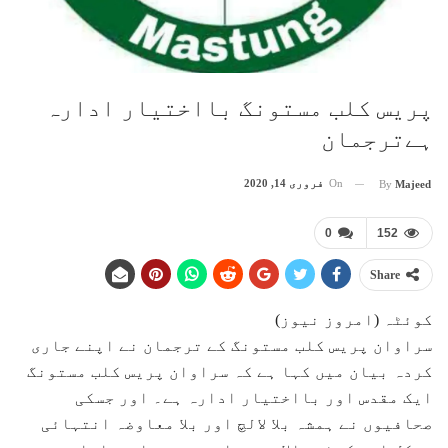
پریس کلب مستونگ بااختیار ادارہ
ہےترجمان
On
فروری 14, 2020
By
Majeed
0
152
Share
کوئٹہ (امروز نیوز)
سراوان پریس کلب مستونگ کے ترجمان نے اپنے جاری
کردہ بیان میں کہا ہے کہ سراوان پریس کلب مستونگ
ایک مقدس اور بااختیار ادارہ ہے۔ اور جسکی
صحافیوں نے ہمشہ بلا لالچ اور بلا معاوضہ انتہائی