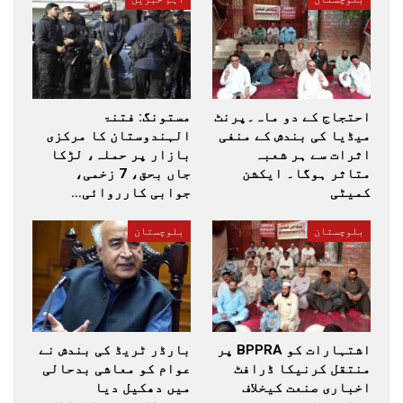
احتجاج کے دو ماہ۔پرنٹ
مستونگ: فتنۃ
میڈیا کی بندش کے منفی
الہندوستان کا مرکزی
اثرات سے ہر شعبہ
بازار پر حملہ، لڑکا
متاثر ہوگا۔ ایکشن
جاں بحق، 7 زخمی،
کمیٹی
جوابی کارروائی…
بلوچستان
بلوچستان
اشتہارات کو BPPRA پر
بارڈر ٹریڈ کی بندش نے
منتقل کرنیکا ڈرافٹ
عوام کو معاشی بدحالی
اخباری صنعت کیخلاف
میں دھکیل دیا