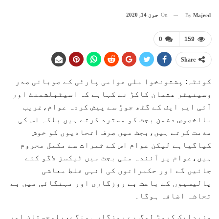
On
جون 14, 2020
By
Majeed
0
159
Share
کوئٹہ: پشتونخوا ملی عوامی پارٹی کے صوبائی صدر
وسینیٹر عثمان کاکڑ نے کہاہے کہ اسیٹبلشمنٹ اور
آئی ایم ایف کے گٹھ جوڑ سے پیش کردہ عوام،غریب
بالخصوص دشمن بجٹ کو مسترد کرتے ہیں بلکہ اس کی
مذمت کرتے ہیں،بجٹ میں صرف اتحادیوں کو خوش
کیاگیاہے لیکن عوام اس کے ثمرات سے مکمل محروم
ہیں،عوام پر آئندہ منی بجٹ میں ٹیکسز لاگو کئے
جائیں گے اور حکمرانوں کی انہی غلط معاشی
پالیسیوں کے باعث بے روزگاری اور مہنگائی میں بے
تحاشہ اضافہ ہوگا۔
مزیدایک کروڑ لوگ بے روزگار ہونگے،بلوچستان اور