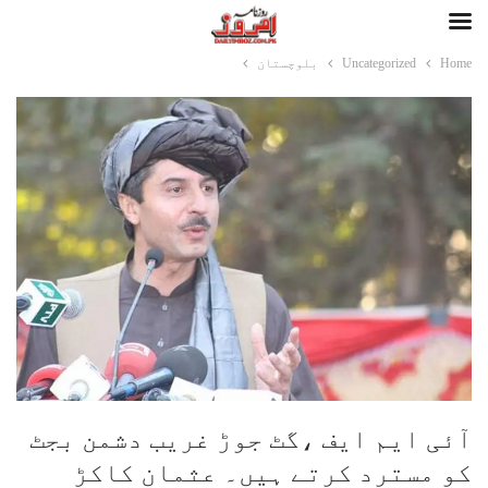
Home
Uncategorized
بلوچستان
آئی ایم ایف ،گٹ جوڑ غریب دشمن بجٹ
کو مسترد کرتے ہیں۔ عثمان کاکڑ