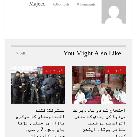
Majeed
6366 Posts
0 Comments
You Might Also Like
All
بلوچستان
اہم خبریں
احتجاج کے دو ماہ۔پرنٹ
مستونگ: فتنۃ
میڈیا کی بندش کے منفی
الہندوستان کا مرکزی
اثرات سے ہر شعبہ
بازار پر حملہ، لڑکا
متاثر ہوگا۔ ایکشن
جاں بحق، 7 زخمی،
کمیٹی
جوابی کارروائی…