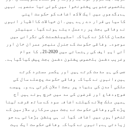
بلخصوص جنوبی پشتونخوا میں کوئی نیا منصوبہ نہیں
ہے،گدھوں میں ایک لاکھ اضافے کو حکومت اپنی
کامیابی قرار دے رہے ہیں۔ان خیالات کااظہار انہوں
نے وفاقی بجٹ پر ردعمل دیتے ہوئے کیا۔ سینیٹر
عثمان کاکڑ نے کہاکہ اسٹیبلشمنٹ کی نگرانی میں
موجودہ وفاقی حکومت کے جنرل منیجر عمران خان اور
آئی ایم ایف کی رہنمائی میں 2020-21ء کا عوام
وغریب دشمن بلخصوص پشتون دشمن بجٹ پیش کیاگیاہے۔
جس کی ہم مذمت کرتے ہیں اور یکسر مسترد کرتے
ہیں،انہوں نے کہاکہ وفاقی حکومت پچھلے سال کی
ملکی آمدن کی بنیاد پر بجٹ اعلان کرتی ہے وہ پیسے
فوج،دفاع اور قرضوں کی مد میں خرچ ہوئے ہیں آج
ہمیں ملک چلانے کیلئے اضافہ سود کے ساتھ قرضے لینا
پڑے گی،وفاقی حکومت نے بجٹ میں سرکاری ملازمین کے
تنخواہوں میں اضافہ کیا نہ ہی پنشن بڑھائی ہے جو
زیادتی ہے،انہوں نے کہاکہ وفاقی حکومت ایک بہت