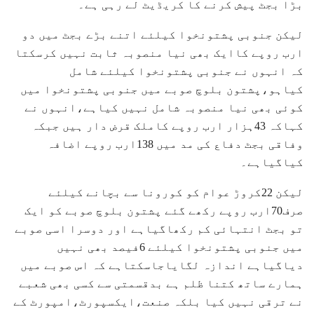
بڑا بجٹ پیش کرنے کا کریڈیٹ لے رہی ہے۔
لیکن جنوبی پشتونخوا کیلئے اتنے بڑے بجٹ میں دو
ارب روپے کاایک بھی نیا منصوبہ ثابت نہیں کرسکتا
کہ انہوں نے جنوبی پشتونخوا کیلئے شامل
کیاہو،پشتون بلوچ صوبے میں جنوبی پشتونخوا میں
کوئی بھی نیا منصوبہ شامل نہیں کیاہے،انہوں نے
کہاکہ 43ہزار ارب روپے کاملک قرض دار ہیں جبکہ
وفاقی بجٹ دفاع کی مد میں 138ارب روپے اضافہ
کیاگیاہے۔
لیکن 22کروڑ عوام کو کورونا سے بچانے کیلئے
صرف70ارب روپے رکھے گئے پشتون بلوچ صوبے کو ایک
تو بجٹ انتہائی کم رکھاگیاہے اور دوسرا اسی صوبے
میں جنوبی پشتونخوا کیلئے 6فیصد بھی نہیں
دیاگیاہے اندازہ لگایاجاسکتاہے کہ اس صوبے میں
ہمارے ساتھ کتنا ظلم ہے بدقسمتی سے کسی بھی شعبے
نے ترقی نہیں کیا بلکہ صنعت،ایکسپورٹ،امپورٹ کے