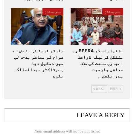
بلوچستان
بلوچستان
اشتہارات کو BPPRA پر
بارڈر ٹریڈ کی بندش نے
منتقل کرنیکا ڈرافٹ
عوام کو معاشی بدحالی
اخباری صنعت کیخلاف
میں دھکیل دیا
معاشی جارحیت
ہے،ڈاکٹر عبدالمالک
ہے،ایکشن…
بلوچ
NEXT
PREV
LEAVE A REPLY
Your email address will not be published.