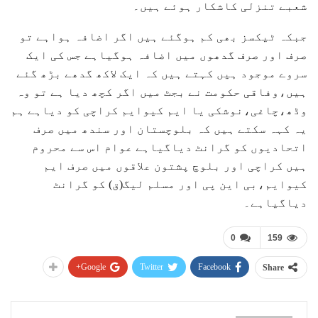
شعبے تنزلی کاشکار ہوئے ہیں۔
جبکہ ٹیکسز بھی کم ہوگئے ہیں اگر اضافہ ہواہے تو
صرف اور صرف گدھوں میں اضافہ ہوگیاہے جس کی ایک
سروے موجود ہیں کہتے ہیں کہ ایک لاکھ گدھے بڑھ گئے
ہیں،وفاقی حکومت نے بجٹ میں اگر کچھ دیا ہے تو وہ
وڈھ،چاغی،نوشکی یا ایم کیوایم کراچی کو دیاہے ہم
یہ کہہ سکتے ہیں کہ بلوچستان اور سندھ میں صرف
اتحادیوں کو گرانٹ دیاگیاہے عوام اس سے محروم
ہیں کراچی اور بلوچ پشتون علاقوں میں صرف ایم
کیوایم،بی این پی اور مسلم لیگ(ق) کو گرانٹ
دیاگیاہے۔
0
159
Google+
Twitter
Facebook
Share